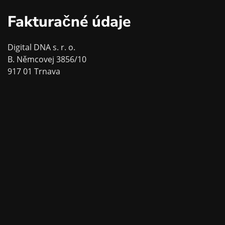
Fakturačné údaje
Digital DNA s. r. o.
B. Němcovej 3856/10
917 01 Trnava
IČO: 53152883
DIČ: 2121282977
IČ DPH: SK2121282977
Kontaktné údaje
0904 523 075
info@digitaldna.sk