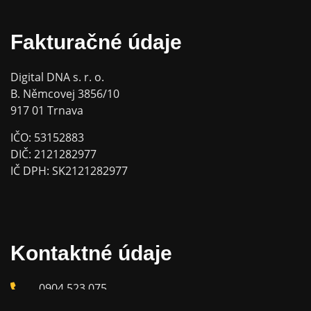
Fakturačné údaje
Digital DNA s. r. o.
B. Němcovej 3856/10
917 01 Trnava
IČO: 53152883
DIČ: 2121282977
IČ DPH: SK2121282977
Kontaktné údaje
0904 523 075
info@digitaldna.sk