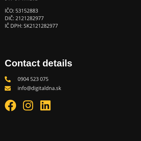
IČO: 53152883
DIČ: 2121282977
IČ DPH: SK2121282977
Contact details
0904 523 075
info@digitaldna.sk