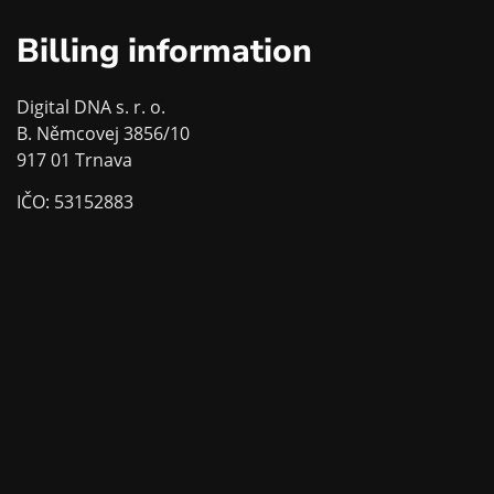
Billing information
Digital DNA s. r. o.
B. Němcovej 3856/10
917 01 Trnava
IČO: 53152883
DIČ: 2121282977
IČ DPH: SK2121282977
Contact details
0904 523 075
info@digitaldna.sk