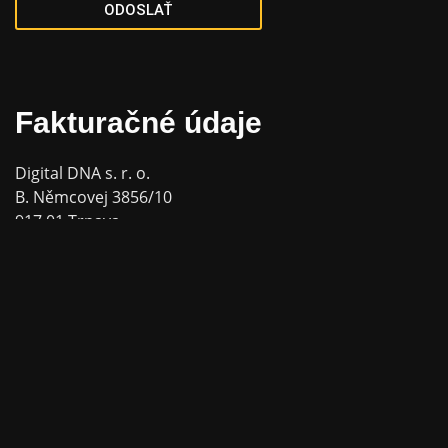
ODOSLAŤ
Fakturačné údaje
Digital DNA s. r. o.
B. Němcovej 3856/10
917 01 Trnava
IČO: 53152883
DIČ: 2121282977
IČ DPH: SK2121282977
Kontaktné údaje