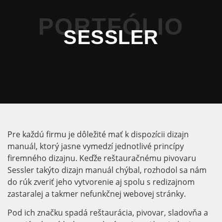
PORTFÓLIO
SESSLER
Pre každú firmu je dôležité mať k dispozícii dizajn
manuál, ktorý jasne vymedzí jednotlivé princípy
firemného dizajnu. Keďže reštauračnému pivovaru
Sessler takýto dizajn manuál chýbal, rozhodol sa nám
do rúk zveriť jeho vytvorenie aj spolu s redizajnom
zastaralej a takmer nefunkčnej webovej stránky.
Pod ich značku spadá reštaurácia, pivovar, sladovňa a