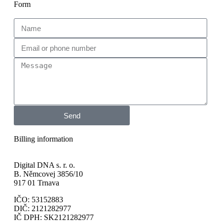
Form
Send
Billing information
Digital DNA s. r. o.
B. Němcovej 3856/10
917 01 Trnava
IČO: 53152883
DIČ: 2121282977
IČ DPH: SK2121282977